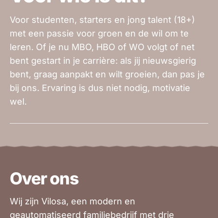
Voor studenten, starters en jong talent (18+)
met een passie voor groen en de wil om te
leren. Of je nu MBO, HBO of WO volgt of net
bent gestart in je carrière: als jij nieuwsgierig
bent, graag aanpakt en wilt groeien, dan pas je
bij ons. Ervaring is dus niet nodig, motivatie
wel.
Over ons
Wij zijn Vilosa, een modern en
geautomatiseerd familiebedrijf met drie