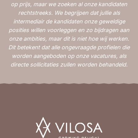
op prijs, maar we zoeken al onze kandidaten
rechtstreeks. We begrijpen dat jullie als
intermediair de kandidaten onze geweldige
posities willen voorleggen en zo bijdragen aan
onze ambities, maar dit is niet hoe wij werken.
Dit betekent dat alle ongevraagde profielen die
worden aangeboden op onze vacatures, als
directe sollicitaties zullen worden behandeld.